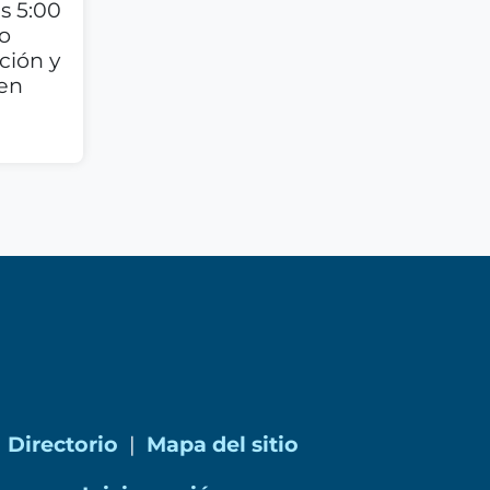
as 5:00
 o
ción y
 en
Directorio
|
Mapa del sitio