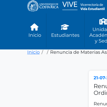
Pasar al contenido principal
Unida
Inicio
Estudiantes
Académ
y Se
Ruta de navegación
Inicio
Renuncia de Materias Asi
21-07
Renu
Ordin
Renun