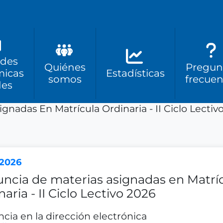
des
Quiénes
Pregun
icas
Estadísticas
somos
frecuen
des
gnadas En Matrícula Ordinaria - II Ciclo Lectiv
-2026
ncia de materias asignadas en Matrí
aria - II Ciclo Lectivo 2026
cia en la dirección electrónica