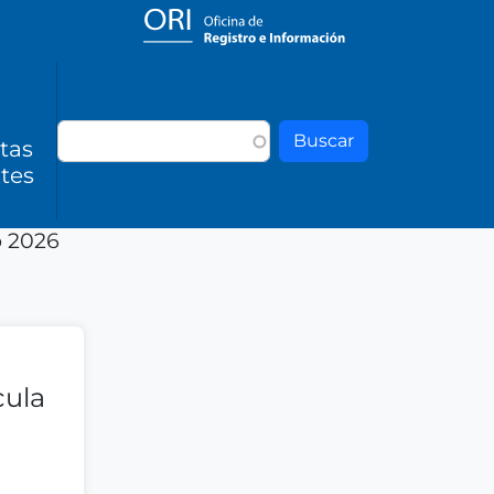
Buscar
tas
tes
o 2026
cula