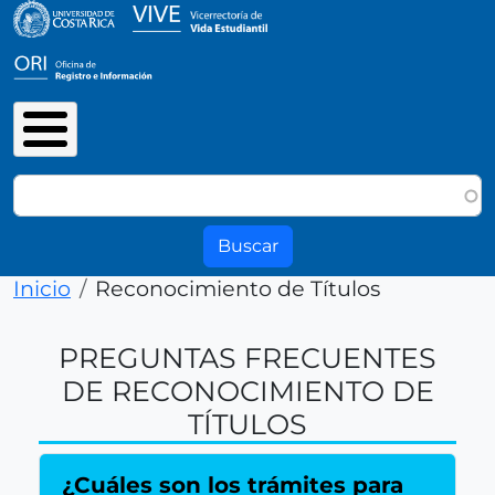
Pasar al contenido principal
Buscar
Ruta de navegación
Inicio
Reconocimiento de Títulos
PREGUNTAS FRECUENTES
DE RECONOCIMIENTO DE
TÍTULOS
¿Cuáles son los trámites para